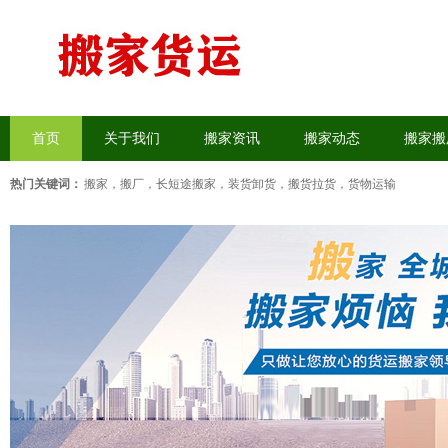
首页
关于我们
搬家资讯
搬家动态
搬家搬
热门关键词：
搬家，搬厂
，
长短途搬家
，
装货卸货
，
搬货拉货
，
货物运输