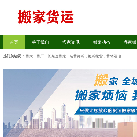
首页
关于我们
搬家资讯
搬家动态
搬家搬
热门关键词：
搬家，搬厂
，
长短途搬家
，
装货卸货
，
搬货拉货
，
货物运输